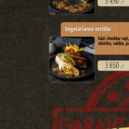
3 450 .-
Vegetáriánus tortilla
házi cheddar sajt,
uborka, saláta, 
3 650 .-