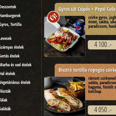
Desszertek
Gyros tál Csípős + Pepsi Cola
Hamburgerek
csirke gyros, jog
öntet, saláta, ub
Gyros, Tortilla
paradicsom, has
Levesek
4 100 .-
Szárnyas ételek
Sertés ételek
Marha és vad ételek
Bisztró tortilla ropogós csirk
Hal ételek
rántott csirkemel
Vegetáriánus ételek
saláta, paradicso
hagyma, füstölt 
Tészták
ketchup
Tálak
4 050 .-
Saláták