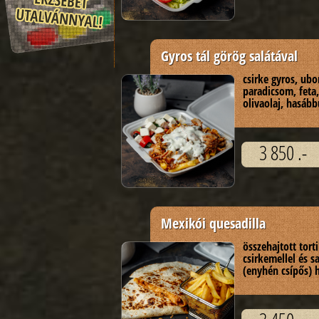
Gyros tál görög salátával
csirke gyros, ubo
paradicsom, feta,
olivaolaj, hasáb
3 850 .-
Mexikói quesadilla
összehajtott tort
csirkemellel és s
(enyhén csípős) 